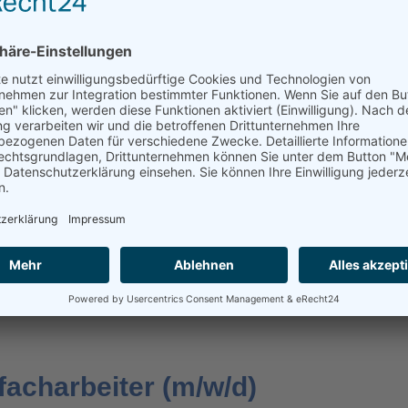
nseres Teams suchen wir
rmin zuverlässige, versi
arbeiter.
facharbeiter (m/w/d)