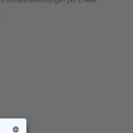
hre Initiativbewerbungen per
E-Mail
.