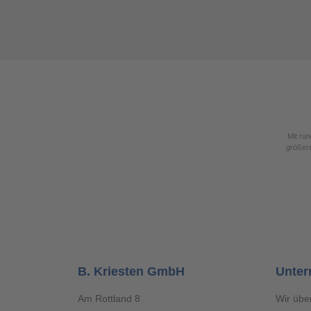
Jetzt bewerben!
Mit run
größere
B. Kriesten GmbH
Unte
Am Rottland 8
Wir übe