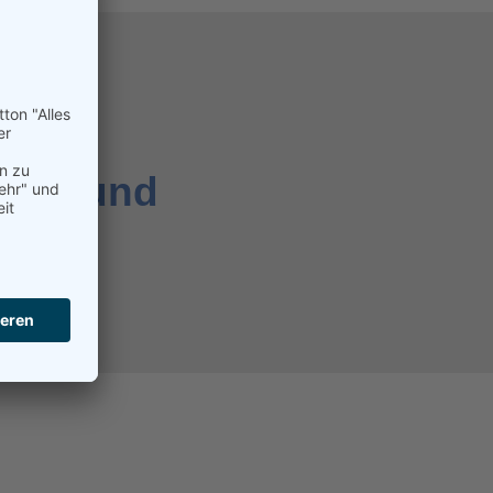
 zum
erte und