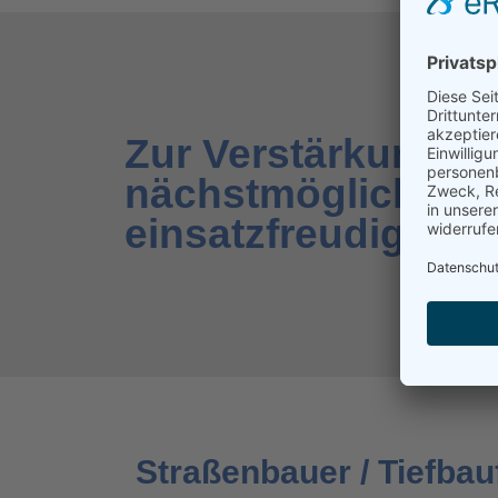
Zur Verstärkung u
nächstmöglichen Te
einsatzfreudige Mit
Straßenbauer / Tiefbau